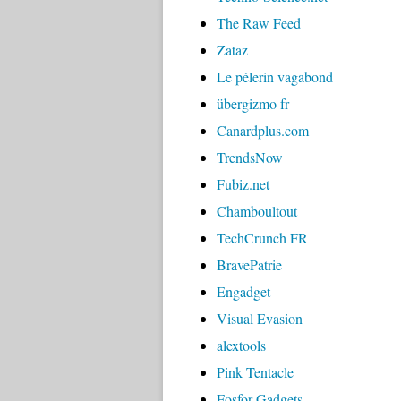
The Raw Feed
Zataz
Le pélerin vagabond
übergizmo fr
Canardplus.com
TrendsNow
Fubiz.net
Chamboultout
TechCrunch FR
BravePatrie
Engadget
Visual Evasion
alextools
Pink Tentacle
Fosfor Gadgets