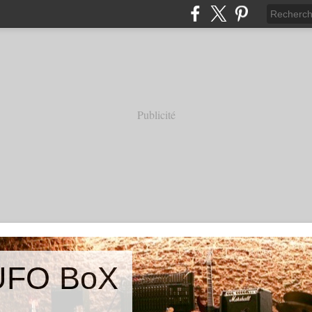
Publicité
UFO BoX