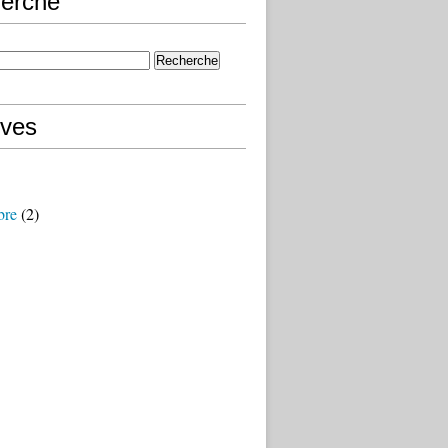
erche
ives
bre
(2)