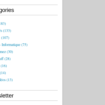
gories
183)
és
(133)
e
(107)
 - Informatique
(75)
amez
(30)
uff
(28)
(16)
(14)
déos
(13)
letter