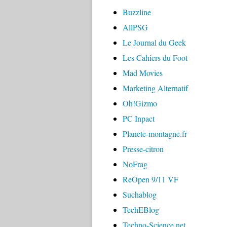
Buzzline
AllPSG
Le Journal du Geek
Les Cahiers du Foot
Mad Movies
Marketing Alternatif
Oh!Gizmo
PC Inpact
Planete-montagne.fr
Presse-citron
NoFrag
ReOpen 9/11 VF
Suchablog
TechEBlog
Techno-Science.net