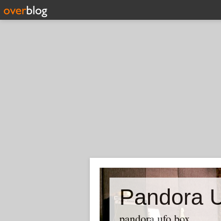
Pandora 
pandora ufo box