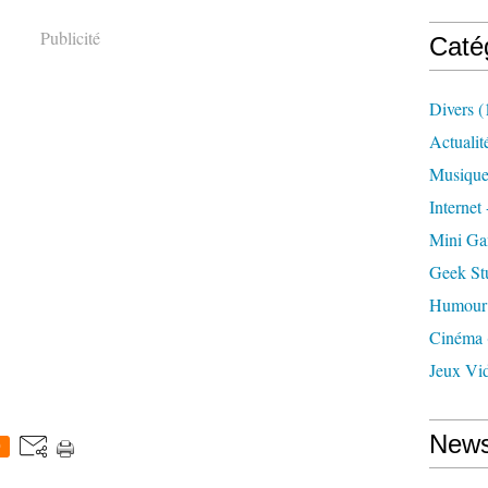
Publicité
Caté
Divers
(
Actualit
Musiqu
Internet
Mini G
Geek St
Humour
Cinéma
Jeux Vi
News
0