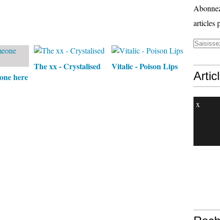
Abonnez-
articles 
The xx - Crystalised
Vitalic - Poison Lips
Artic
eone here
x