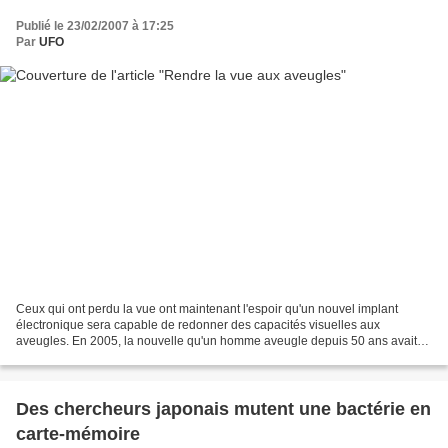
Publié le 23/02/2007 à 17:25
Par
UFO
Ceux qui ont perdu la vue ont maintenant l'espoir qu'un nouvel implant
électronique sera capable de redonner des capacités visuelles aux
aveugles. En 2005, la nouvelle qu'un homme aveugle depuis 50 ans avait
regagné une partie de sa vue avec l'aide d'un...
Des chercheurs japonais mutent une bactérie en
carte-mémoire