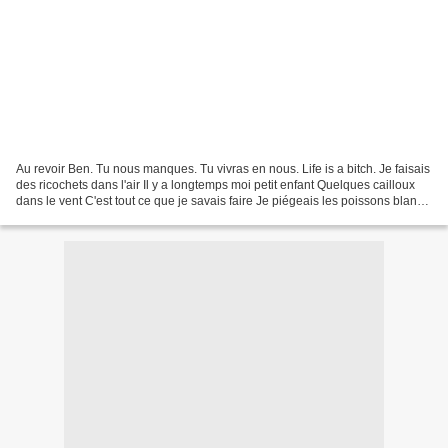
Au revoir Ben. Tu nous manques. Tu vivras en nous. Life is a bitch. Je faisais
des ricochets dans l'air Il y a longtemps moi petit enfant Quelques cailloux
dans le vent C'est tout ce que je savais faire Je piégeais les poissons blancs
Recouverts de laine...