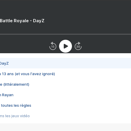
 Battle Royale - DayZ
 DayZ
 a 13 ans (et vous l'avez ignoré)
e (littéralement)
im Rayan
 toutes les règles
s les jeux vidéo
us choquant de Rockstar ? - Le scandale BULLY