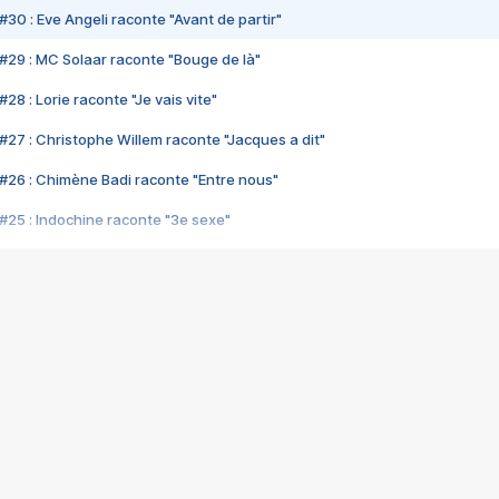
#30 : Eve Angeli raconte "Avant de partir"
#29 : MC Solaar raconte "Bouge de là"
28 : Lorie raconte "Je vais vite"
#27 : Christophe Willem raconte "Jacques a dit"
#26 : Chimène Badi raconte "Entre nous"
#25 : Indochine raconte "3e sexe"
#24 : Zaho raconte "C'est chelou"
#23 : Patrick Bruel raconte "Au café des délices"
#22 : Kyo raconte "Le chemin"
#21 : Nolwenn Leroy raconte "Cassé"
#20 : Patrick Hernandez raconte "Born to be alive"
#19 : Lorie raconte "Près de moi"