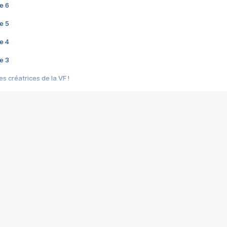
e 6
e 5
e 4
e 3
s créatrices de la VF !
e 2
e 1
e Mektoub My Love arrive enfin ! Rencontre avec Shaïn Boumedine et Sal
i : après Toni en famille
elle réalise le bouleversant Dites lui que je l'aime
ais ! Rencontre autour de Vie privée de Rebecca Zlotowski
 de Marguerite, Grave... Rencontre avec Ella Rumpf
 Les Rêveurs, un film intime sur la santé mentale