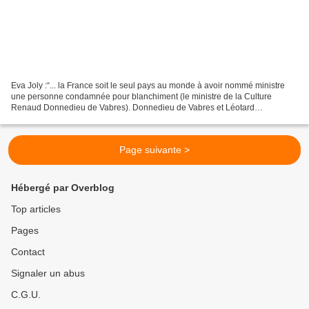
Eva Joly :“... la France soit le seul pays au monde à avoir nommé ministre
une personne condamnée pour blanchiment (le ministre de la Culture
Renaud Donnedieu de Vabres). Donnedieu de Vabres et Léotard
condamnés (16/02/2004) Le verdict est tombé dans...
Page suivante >
Hébergé par Overblog
Top articles
Pages
Contact
Signaler un abus
C.G.U.