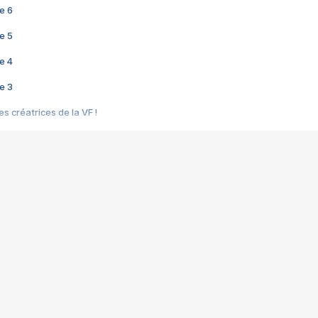
e 6
e 5
e 4
e 3
s créatrices de la VF !
e 2
e 1
e Mektoub My Love arrive enfin ! Rencontre avec Shaïn Boumedine et Sal
i : après Toni en famille
elle réalise le bouleversant Dites lui que je l'aime
ais ! Rencontre autour de Vie privée de Rebecca Zlotowski
 de Marguerite, Grave... Rencontre avec Ella Rumpf
 Les Rêveurs, un film intime sur la santé mentale