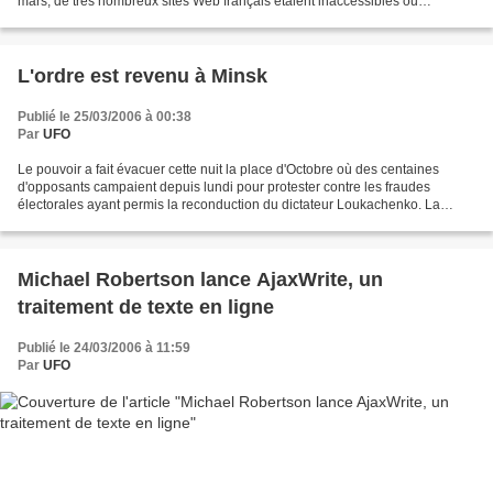
mars, de très nombreux sites Web français étaient inaccessibles ou
perturbés. En cause: un incident électrique...
L'ordre est revenu à Minsk
Publié le 25/03/2006 à 00:38
Par
UFO
Le pouvoir a fait évacuer cette nuit la place d'Octobre où des centaines
d'opposants campaient depuis lundi pour protester contre les fraudes
électorales ayant permis la reconduction du dictateur Loukachenko. La
place est nette, les opposants en prison:...
Michael Robertson lance AjaxWrite, un
traitement de texte en ligne
Publié le 24/03/2006 à 11:59
Par
UFO