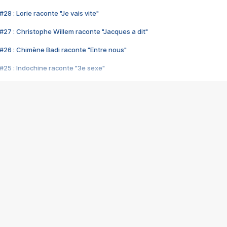
28 : Lorie raconte "Je vais vite"
#27 : Christophe Willem raconte "Jacques a dit"
#26 : Chimène Badi raconte "Entre nous"
#25 : Indochine raconte "3e sexe"
#24 : Zaho raconte "C'est chelou"
#23 : Patrick Bruel raconte "Au café des délices"
#22 : Kyo raconte "Le chemin"
#21 : Nolwenn Leroy raconte "Cassé"
#20 : Patrick Hernandez raconte "Born to be alive"
#19 : Lorie raconte "Près de moi"
#18 : Michael Jones raconte "A nos actes manqués" (avec Jean-Jacque
#17 : Khaled raconte "Aïcha"